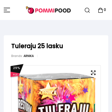
0
Tuleraju 25 lasku
Brands:
ARNIKA
29
%
ALE