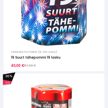
VÄIKESED PATAREID (6-44 LASKU)
19 Suurt tähepommi 19 lasku
40,00
€
57,00
€
30
%
ALE