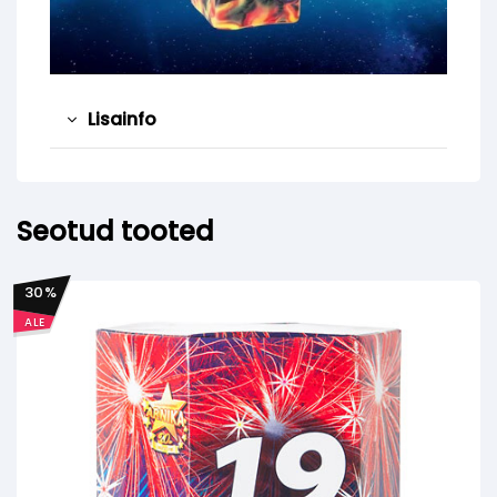
Lisainfo
Seotud tooted
30
%
ALE